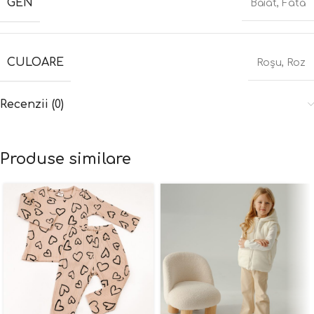
GEN
Băiat
,
Fată
CULOARE
Roșu
,
Roz
Recenzii (0)
Produse similare