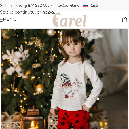
Rusă
079 222 338
/
info@carel.md
Salt la navigare
Salt la conținutul principal
MENIU