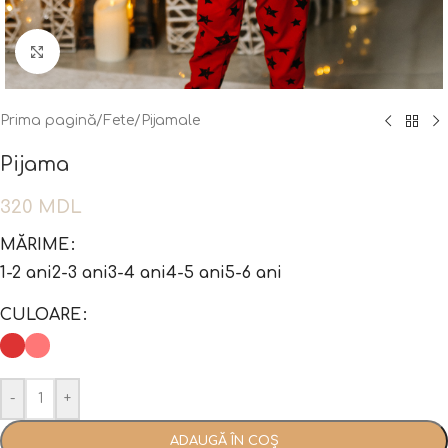
Fă clic pentru a mări
Prima pagină
/
Fete
/
Pijamale
Pijama
320
MDL
MĂRIME
1-2 ani
2-3 ani
3-4 ani
4-5 ani
5-6 ani
CULOARE
-
+
ADAUGĂ ÎN COȘ