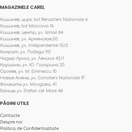
MAGAZINELE CAREL
Кишинев, цирк, bd Renasterii Nationale 6
Кишинев, bd Moscova 16
Кишинев, центр, ул. Ismail 84
Кишинев, ул. Армянская,50
Кишинев, ул. Independentei 15/2
Комрат, ул. Победа 95
Чадыр-Лунга, ул. Ленина 42/1
Каушаны, ул. Ю. Гагарина 20
Оргеев, ул. M. Eminescu 10
Новые Анены, ул. Concilierii Nationale 1F
Фалешты ул. Молдова, 41
Бельцы ул. Stefan cel Mare 48
PĂGINI UTILE
Contacte
Despre noi
Politica de Confidentialitate