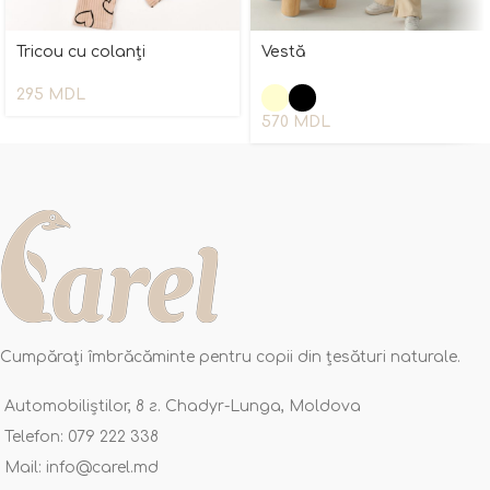
Tricou cu colanți
Vestă
295
MDL
570
MDL
Cumpărați îmbrăcăminte pentru copii din țesături naturale.
Automobiliștilor, 8 г. Chadyr-Lunga, Moldova
Telefon: 079 222 338
Mail: info@carel.md