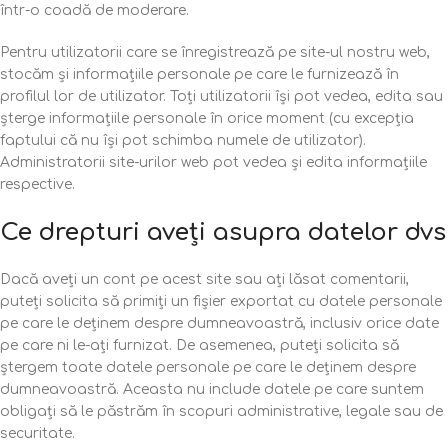
într-o coadă de moderare.
Pentru utilizatorii care se înregistrează pe site-ul nostru web,
stocăm și informațiile personale pe care le furnizează în
profilul lor de utilizator. Toți utilizatorii își pot vedea, edita sau
șterge informațiile personale în orice moment (cu excepția
faptului că nu își pot schimba numele de utilizator).
Administratorii site-urilor web pot vedea și edita informațiile
respective.
Ce drepturi aveți asupra datelor dvs
Dacă aveți un cont pe acest site sau ați lăsat comentarii,
puteți solicita să primiți un fișier exportat cu datele personale
pe care le deținem despre dumneavoastră, inclusiv orice date
pe care ni le-ați furnizat. De asemenea, puteți solicita să
ștergem toate datele personale pe care le deținem despre
dumneavoastră. Aceasta nu include datele pe care suntem
obligați să le păstrăm în scopuri administrative, legale sau de
securitate.