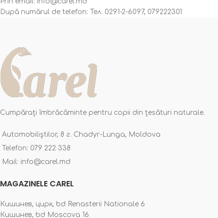
Prin email: info@carel.md
După numărul de telefon: Тел. 0291-2-6097, 079222301
Cumpărați îmbrăcăminte pentru copii din țesături naturale.
Automobiliștilor, 8 г. Chadyr-Lunga, Moldova
Telefon: 079 222 338
Mail: info@carel.md
MAGAZINELE CAREL
Кишинев, цирк, bd Renasterii Nationale 6
Кишинев, bd Moscova 16