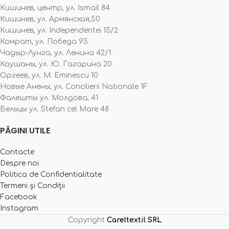
Кишинев, центр, ул. Ismail 84
Кишинев, ул. Армянская,50
Кишинев, ул. Independentei 15/2
Комрат, ул. Победа 95
Чадыр-Лунга, ул. Ленина 42/1
Каушаны, ул. Ю. Гагарина 20
Оргеев, ул. M. Eminescu 10
Новые Анены, ул. Concilierii Nationale 1F
Фалешты ул. Молдова, 41
Бельцы ул. Stefan cel Mare 48
PĂGINI UTILE
Contacte
Despre noi
Politica de Confidentialitate
Termeni și Condiții
Facebook
Instagram
Copyright
Careltextil SRL