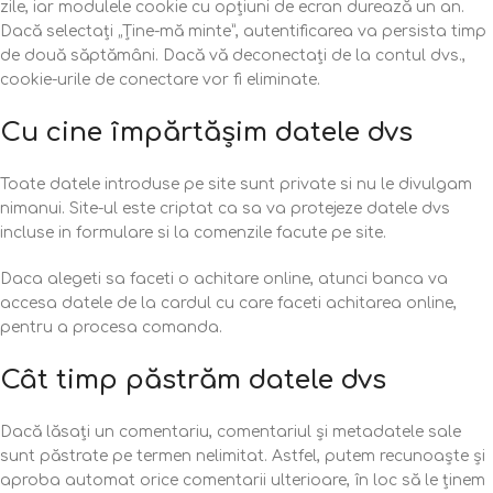
zile, iar modulele cookie cu opțiuni de ecran durează un an.
Dacă selectați „Ține-mă minte”, autentificarea va persista timp
de două săptămâni. Dacă vă deconectați de la contul dvs.,
cookie-urile de conectare vor fi eliminate.
Cu cine împărtășim datele dvs
Toate datele introduse pe site sunt private si nu le divulgam
nimanui. Site-ul este criptat ca sa va protejeze datele dvs
incluse in formulare si la comenzile facute pe site.
Daca alegeti sa faceti o achitare online, atunci banca va
accesa datele de la cardul cu care faceti achitarea online,
pentru a procesa comanda.
Cât timp păstrăm datele dvs
Dacă lăsați un comentariu, comentariul și metadatele sale
sunt păstrate pe termen nelimitat. Astfel, putem recunoaște și
aproba automat orice comentarii ulterioare, în loc să le ținem