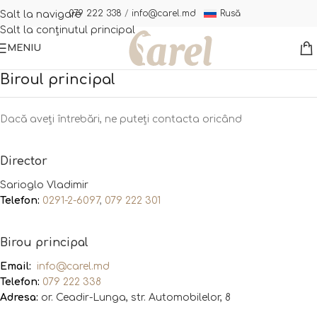
Rusă
079 222 338
/
info@carel.md
Salt la navigare
Salt la conținutul principal
MENIU
Biroul principal
Dacă aveți întrebări, ne puteți contacta oricând
Director
Sarioglo Vladimir
Telefon:
0291-2-6097
,
079 222 301
Birou principal
Email:
info@carel.md
Telefon:
079 222 338
Adresa:
or. Ceadir-Lunga, str. Automobilelor, 8