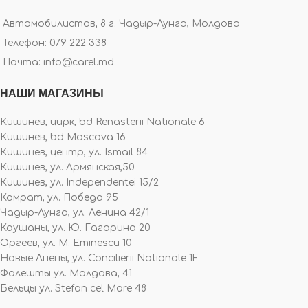
Автомобилистов, 8 г. Чадыр-Лунга, Молдова
Телефон: 079 222 338
Почта: info@carel.md
НАШИ МАГАЗИНЫ
Кишинев, цирк, bd Renasterii Nationale 6
Кишинев, bd Moscova 16
Кишинев, центр, ул. Ismail 84
Кишинев, ул. Армянская,50
Кишинев, ул. Independentei 15/2
Комрат, ул. Победа 95
Чадыр-Лунга, ул. Ленина 42/1
Каушаны, ул. Ю. Гагарина 20
Оргеев, ул. M. Eminescu 10
Новые Анены, ул. Concilierii Nationale 1F
Фалешты ул. Молдова, 41
Бельцы ул. Stefan cel Mare 48