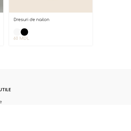
Dresuri de nailon
60
MDL
UTILE
e
oi
 de Confidentialitate
i Condiții
ok