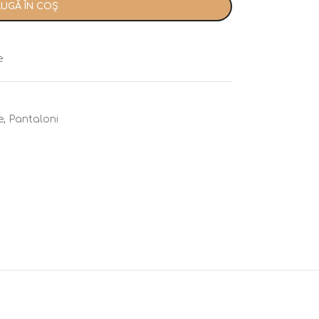
UGĂ ÎN COȘ
e
e
,
Pantaloni