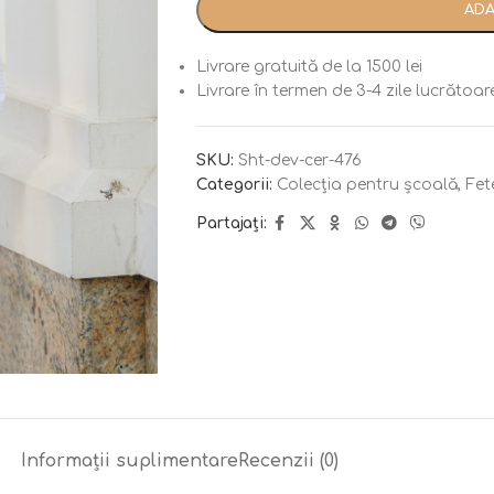
ADA
Livrare gratuită de la 1500 lei
Livrare în termen de 3-4 zile lucrătoar
SKU:
Sht-dev-cer-476
Categorii:
Colecția pentru școală
,
Fet
Partajați:
Informații suplimentare
Recenzii (0)