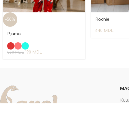
-50%
Rochie
640
MDL
Pijama
190
MDL
380
MDL
MAG
Киши
Киш
Киши
Киш
Cumpărați îmbrăcăminte pentru copii din țesături
Киши