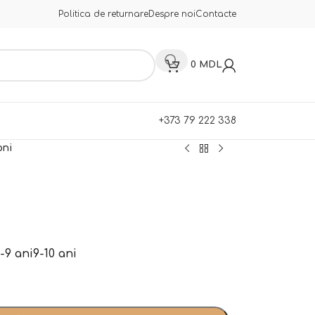
Politica de returnare
Despre noi
Contacte
0
MDL
+373 79 222 338
oni
-9 ani
9-10 ani