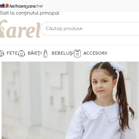
Salt la navigare
Verificare voucher
Salt la conținutul principal
FETE
BĂIEȚI
BEBELUȘI
ACCESORII