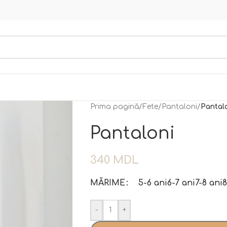
Prima pagină
/
Fete
/
Pantaloni
/
Pantal
Pantaloni
340
MDL
MĂRIME
5-6 ani
6-7 ani
7-8 ani
8
-
+