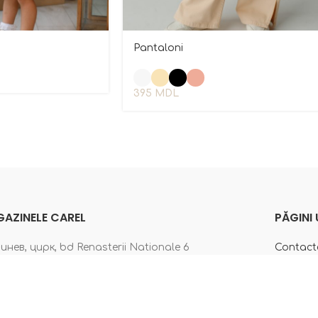
Pantaloni
395
MDL
AZINELE CAREL
PĂGINI 
нев, цирк, bd Renasterii Nationale 6
Contact
инев, bd Moscova 16
Despre n
нев, центр, ул. Ismail 84
Politica
инев, ул. Армянская,50
Termeni ș
нев, ул. Independentei 15/2
Facebo