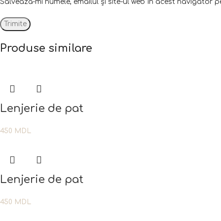
Salvează-mi numele, emailul și site-ul web în acest navigator 
Produse similare
Lenjerie de pat
450
MDL
Lenjerie de pat
450
MDL