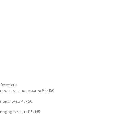
Descriere
простыня на резинке 95х150
наволочка 40х60
пододеяльник 115х145