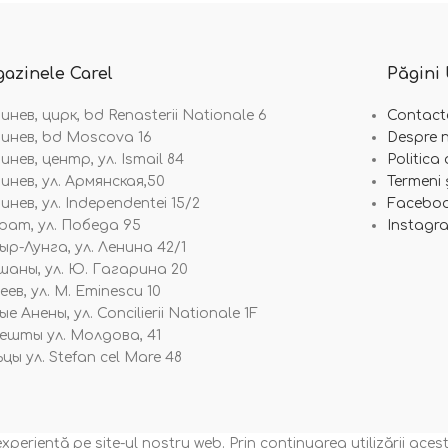
azinele Carel
Păgini 
нев, цирк, bd Renasterii Nationale 6
Contact
инев, bd Moscova 16
Despre n
нев, центр, ул. Ismail 84
Politica
инев, ул. Армянская,50
Termeni ș
нев, ул. Independentei 15/2
Facebo
рат, ул. Победа 95
Instagr
ыр-Лунга, ул. Ленина 42/1
шаны, ул. Ю. Гагарина 20
ев, ул. M. Eminescu 10
е Анены, ул. Concilierii Nationale 1F
ешты ул. Молдова, 41
цы ул. Stefan cel Mare 48
eriență pe site-ul nostru web. Prin continuarea utilizării acestu