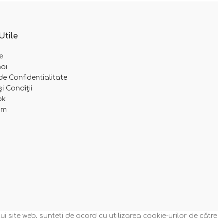
Utile
e
oi
 de Confidentialitate
i Condiții
ok
am
i site web, sunteți de acord cu utilizarea cookie-urilor de către