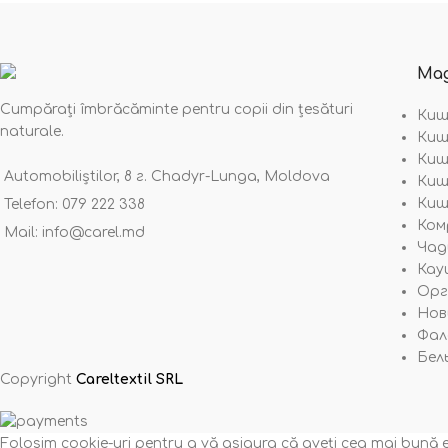
Mag
Cumpărați îmbrăcăminte pentru copii din țesături
Киши
naturale.
Киш
Киши
Automobiliștilor, 8 г. Chadyr-Lunga, Moldova
Киш
Киши
Telefon: 079 222 338
Ком
Mail: info@carel.md
Чад
Кау
Орге
Новы
Фал
Бель
Copyright
Careltextil SRL
Folosim cookie-uri pentru a vă asigura că aveți cea mai bună exp