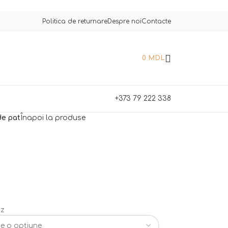
Politica de returnare
Despre noi
Contacte
0
MDL
+373 79 222 338
de pat
Înapoi la produse
az