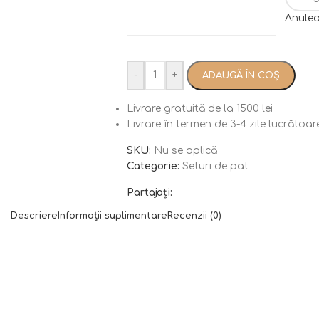
Anule
-
+
ADAUGĂ ÎN COȘ
Livrare gratuită de la 1500 lei
Livrare în termen de 3-4 zile lucrătoar
SKU:
Nu se aplică
Categorie:
Seturi de pat
Partajați:
Descriere
Informații suplimentare
Recenzii (0)