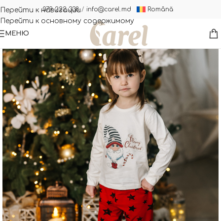
Română
079 222 338
/
info@carel.md
Перейти к навигации
Перейти к основному содержимому
МЕНЮ