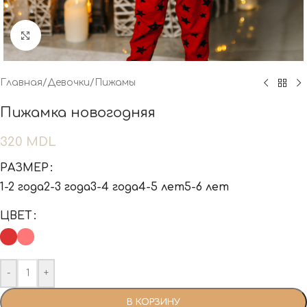
Нажмите, чтобы увеличить
Главная
/
Девочки
/
Пижамы
Пижамка новогодняя
320
MDL
РАЗМЕР
1-2 года
2-3 года
3-4 года
4-5 лет
5-6 лет
ЦВЕТ
-
+
В КОРЗИНУ