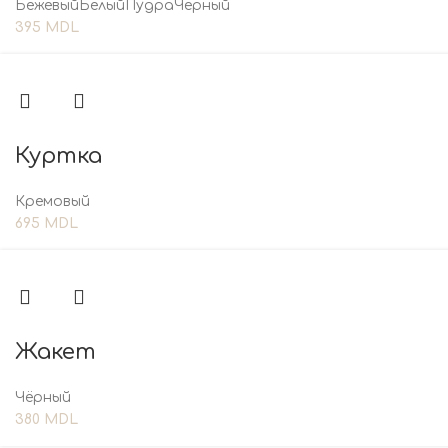
Бежевый
Белый
Пудра
Чёрный
395
MDL
Куртка
Кремовый
695
MDL
Жакет
Чёрный
380
MDL