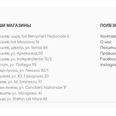
ШИ МАГАЗИНЫ
ПОЛЕЗ
нев, цирк, bd Renasterii Nationale 6
Контак
инев, bd Moscova 16
О нас
нев, центр, ул. Ismail 84
Полити
инев, ул. Армянская,50
Правила
нев, ул. Independentei 15/2
Facebo
рат, ул. Победа 95
Instagr
ыр-Лунга, ул. Ленина 42/1
шаны, ул. Ю. Гагарина 20
ев, ул. M. Eminescu 10
е Анены, ул. Concilierii Nationale 1F
ешты ул. Молдова, 41
цы ул. Stefan cel Mare 48