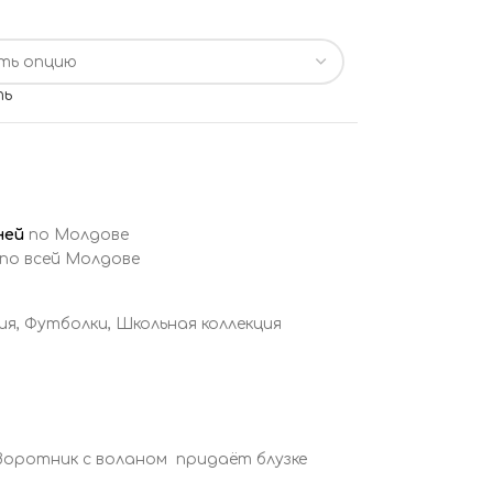
ть
ней
по Молдове
 по всей Молдове
ия
,
Футболки
,
Школьная коллекция
 Воротник с воланом придаёт блузке