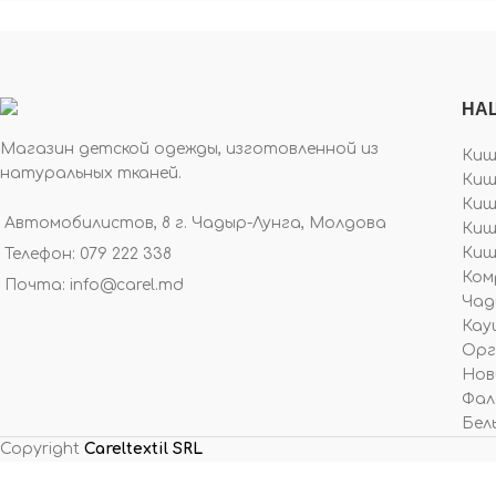
НА
Магазин детской одежды, изготовленной из
Киши
натуральных тканей.
Киш
Киши
Автомобилистов, 8 г. Чадыр-Лунга, Молдова
Киш
Киши
Телефон: 079 222 338
Ком
Почта: info@carel.md
Чад
Кау
Орге
Новы
Фал
Бель
Copyright
Careltextil SRL