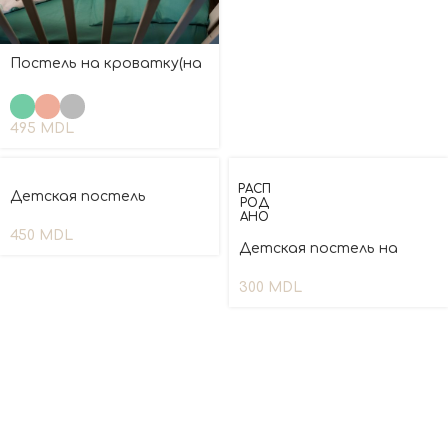
Постель на кроватку(на
резинке)
495
MDL
РАСП
Детская постель
РОД
АНО
450
MDL
Детская постель на
кроватку
300
MDL