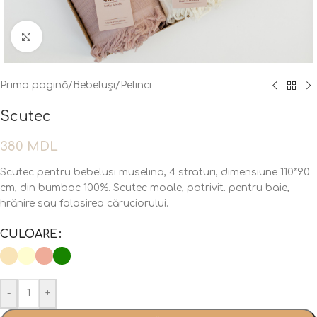
Fă clic pentru a mări
Prima pagină
/
Bebeluși
/
Pelinci
Scutec
380
MDL
Scutec pentru bebelusi muselina, 4 straturi, dimensiune 110*90
cm, din bumbac 100%. Scutec moale, potrivit. pentru baie,
hrănire sau folosirea căruciorului.
CULOARE
-
+