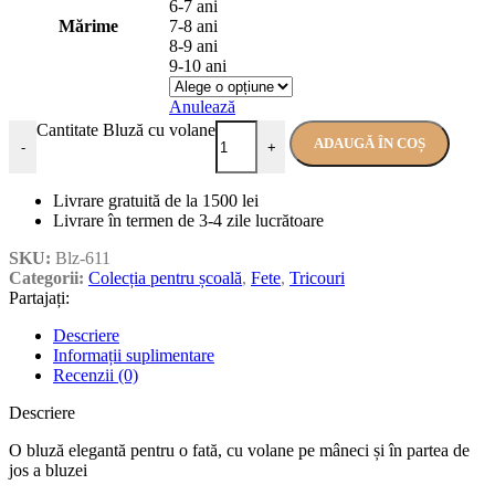
6-7 ani
Mărime
7-8 ani
8-9 ani
9-10 ani
Anulează
Cantitate Bluză cu volane
ADAUGĂ ÎN COȘ
-
+
Livrare gratuită de la 1500 lei
Livrare în termen de 3-4 zile lucrătoare
SKU:
Blz-611
Categorii:
Colecția pentru școală
,
Fete
,
Tricouri
Partajați:
Descriere
Informații suplimentare
Recenzii (0)
Descriere
O bluză elegantă pentru o fată, cu volane pe mâneci și în partea de
jos a bluzei