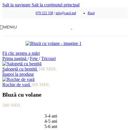
Salt la navigare
Salt la conținutul principal
079 222 338
/
info@carel.md
Rusă
MENIU
Fă clic pentru a mări
Prima pagină
/
Fete
/
Tricouri
Salopetă cu bentiță
340
MDL
Înapoi la produse
Rochie de vară
268
MDL
Bluză cu volane
280
MDL
3-4 ani
4-5 ani
5-6 ani