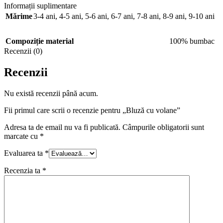
Informații suplimentare
Mărime
3-4 ani
,
4-5 ani
,
5-6 ani
,
6-7 ani
,
7-8 ani
,
8-9 ani
,
9-10 ani
Compoziție material
100% bumbac
Recenzii (0)
Recenzii
Nu există recenzii până acum.
Fii primul care scrii o recenzie pentru „Bluză cu volane”
Adresa ta de email nu va fi publicată.
Câmpurile obligatorii sunt
marcate cu
*
Evaluarea ta
*
Recenzia ta
*