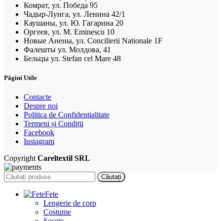
Комрат, ул. Победа 95
Чадыр-Лунга, ул. Ленина 42/1
Каушаны, ул. Ю. Гагарина 20
Оргеев, ул. M. Eminescu 10
Новые Анены, ул. Concilierii Nationale 1F
Фалешты ул. Молдова, 41
Бельцы ул. Stefan cel Mare 48
Păgini Utile
Contacte
Despre noi
Politica de Confidentialitate
Termeni și Condiții
Facebook
Instagram
Copyright
Careltextil SRL
Căutați
Fete
Lengerie de corp
Costume
Șosete