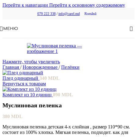
Перейти к навигации
Перейти к основному содержимому
079 222 338
/
info@carel.md
Română
МЕНЮ
Нажмите, чтобы увеличить
Главная
/
Новорожденные
/
Пелёнки
Плед одинарный
340
MDL
Вернуться к товарам
Комплект из 10 единиц
890
MDL
Муслиновая пеленка
380
MDL
Муслиновая пеленка детская 4-х слойная , размер 110*90 см.
состоит из 100% хлопка. Мягкая пеленка, подходит. как для