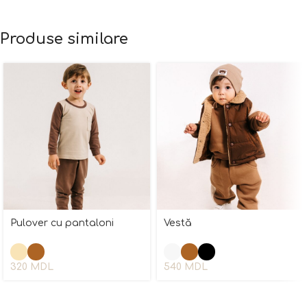
Produse similare
Pulover cu pantaloni
Vestă
320
MDL
540
MDL