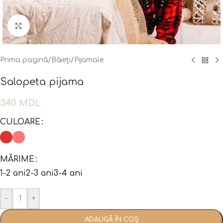
Fă clic pentru a mări
Prima pagină
/
Băieți
/
Pijamale
Salopeta pijama
340
MDL
CULOARE
MĂRIME
1-2 ani
2-3 ani
3-4 ani
-
+
ADAUGĂ ÎN COȘ