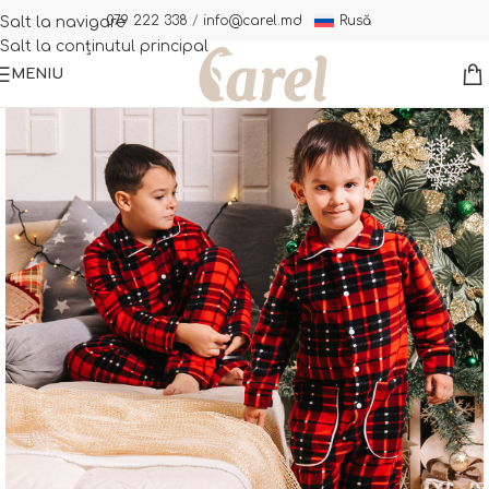
Rusă
079 222 338
/
info@carel.md
Salt la navigare
Salt la conținutul principal
MENIU