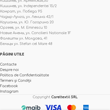
Кишинев, ул. Армянская,50
Кишинев, ул. Independentei 15/2
Комрат, ул. Победа 95
Чадыр-Лунга, ул. Ленина 42/1
Каушаны, ул. Ю. Гагарина 20
Оргеев, ул. M. Eminescu 10
Новые Анены, ул. Concilierii Nationale 1F
Фалешты ул. Молдова, 41
Бельцы ул. Stefan cel Mare 48
PĂGINI UTILE
Contacte
Despre noi
Politica de Confidentialitate
Termeni și Condiții
Facebook
Instagram
Copyright
Careltextil SRL