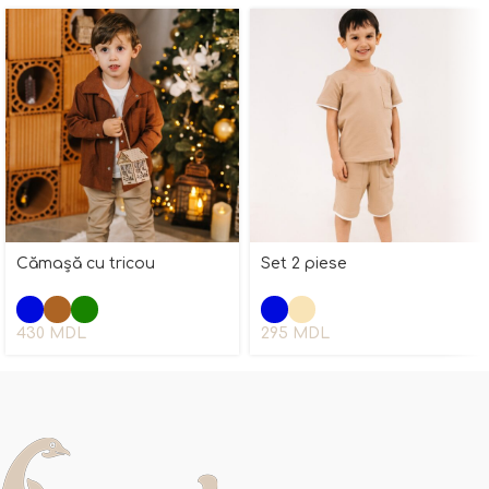
Cămașă cu tricou
Set 2 piese
430
MDL
295
MDL