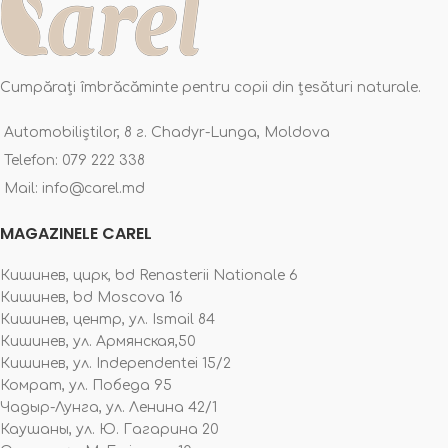
Cumpărați îmbrăcăminte pentru copii din țesături naturale.
Automobiliștilor, 8 г. Chadyr-Lunga, Moldova
Telefon: 079 222 338
Mail: info@carel.md
MAGAZINELE CAREL
Кишинев, цирк, bd Renasterii Nationale 6
Кишинев, bd Moscova 16
Кишинев, центр, ул. Ismail 84
Кишинев, ул. Армянская,50
Кишинев, ул. Independentei 15/2
Комрат, ул. Победа 95
Чадыр-Лунга, ул. Ленина 42/1
Каушаны, ул. Ю. Гагарина 20