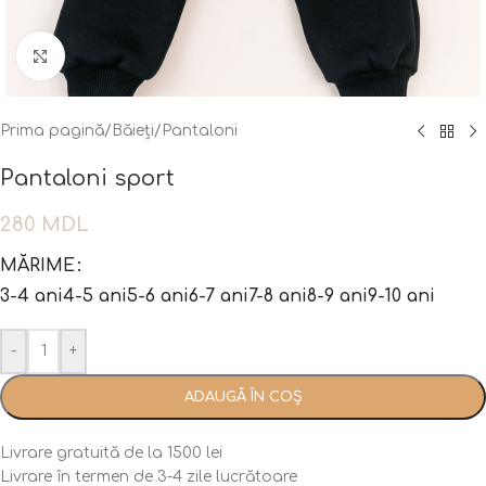
Fă clic pentru a mări
Prima pagină
/
Băieți
/
Pantaloni
Pantaloni sport
280
MDL
MĂRIME
3-4 ani
4-5 ani
5-6 ani
6-7 ani
7-8 ani
8-9 ani
9-10 ani
-
+
ADAUGĂ ÎN COȘ
Livrare gratuită de la 1500 lei
Livrare în termen de 3-4 zile lucrătoare