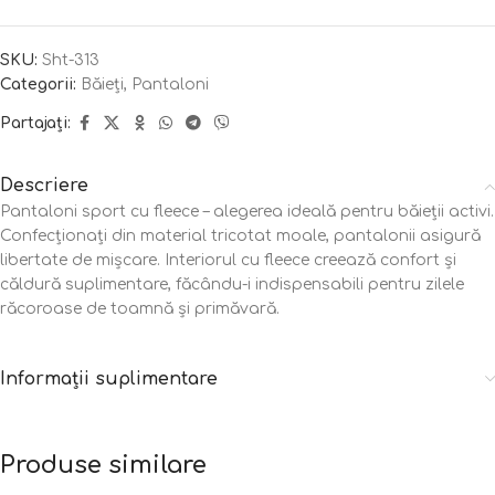
SKU:
Sht-313
Categorii:
Băieți
,
Pantaloni
Partajați:
Descriere
Pantaloni sport cu fleece – alegerea ideală pentru băieții activi.
Confecționați din material tricotat moale, pantalonii asigură
libertate de mișcare. Interiorul cu fleece creează confort și
căldură suplimentare, făcându-i indispensabili pentru zilele
răcoroase de toamnă și primăvară.
Informații suplimentare
Produse similare