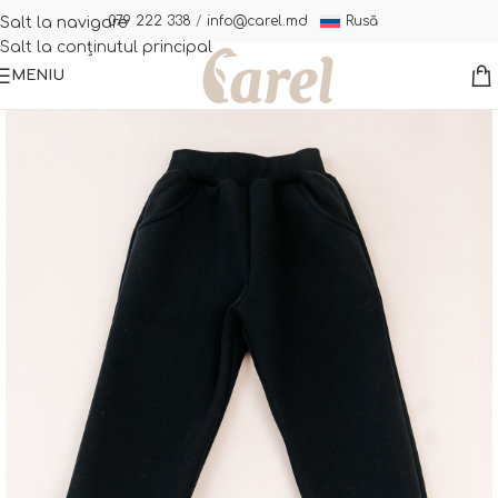
Rusă
079 222 338
/
info@carel.md
Salt la navigare
Salt la conținutul principal
MENIU