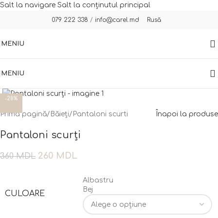
Salt la navigare
Salt la conținutul principal
Rusă
079 222 338
/
info@carel.md
MENIU
MENIU
Fă clic pentru a mări
-28%
Prima pagină
/
Băieți
/
Pantaloni scurti
Înapoi la produse
Pantaloni scurți
260
MDL
360
MDL
Albastru
Bej
CULOARE