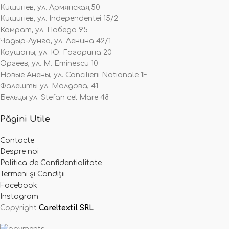
Кишинев, ул. Армянская,50
Кишинев, ул. Independentei 15/2
Комрат, ул. Победа 95
Чадыр-Лунга, ул. Ленина 42/1
Каушаны, ул. Ю. Гагарина 20
Оргеев, ул. M. Eminescu 10
Новые Анены, ул. Concilierii Nationale 1F
Фалешты ул. Молдова, 41
Бельцы ул. Stefan cel Mare 48
Păgini Utile
Contacte
Despre noi
Politica de Confidentialitate
Termeni și Condiții
Facebook
Instagram
Copyright
Careltextil SRL