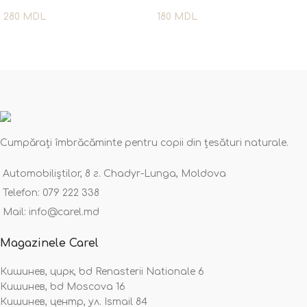
280
MDL
180
MDL
Salvează-mi numele, emailul și site-ul web în acest navigator
pentru data viitoare când o să comentez.
Cumpărați îmbrăcăminte pentru copii din țesături naturale.
Automobiliștilor, 8 г. Chadyr-Lunga, Moldova
Telefon: 079 222 338
Mail: info@carel.md
Magazinele Carel
Кишинев, цирк, bd Renasterii Nationale 6
Кишинев, bd Moscova 16
Кишинев, центр, ул. Ismail 84