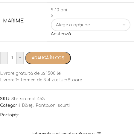
9-10 ani
S
MĂRIME
Anulează
-
+
ADAUGĂ ÎN COȘ
Livrare gratuită de la 1500 lei
Livrare în termen de 3-4 zile lucrătoare
SKU:
Shr-sin-mal-453
Categorii:
Băieți
,
Pantaloni scurti
Partajați:
Informații suplimentare
Recenzii (0)