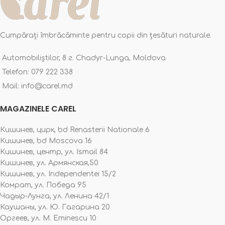
Cumpărați îmbrăcăminte pentru copii din țesături naturale.
Automobiliștilor, 8 г. Chadyr-Lunga, Moldova
Telefon: 079 222 338
Mail: info@carel.md
MAGAZINELE CAREL
Кишинев, цирк, bd Renasterii Nationale 6
Кишинев, bd Moscova 16
Кишинев, центр, ул. Ismail 84
Кишинев, ул. Армянская,50
Кишинев, ул. Independentei 15/2
Комрат, ул. Победа 95
Чадыр-Лунга, ул. Ленина 42/1
Каушаны, ул. Ю. Гагарина 20
Оргеев, ул. M. Eminescu 10