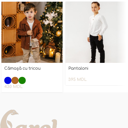
Cămașă cu tricou
Pantaloni
395
MDL
430
MDL