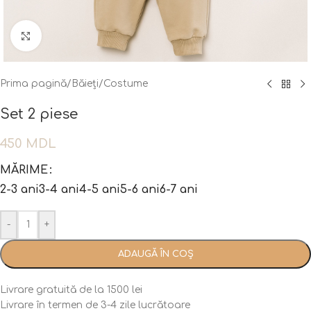
Fă clic pentru a mări
Prima pagină
/
Băieți
/
Costume
Set 2 piese
450
MDL
MĂRIME
2-3 ani
3-4 ani
4-5 ani
5-6 ani
6-7 ani
-
+
ADAUGĂ ÎN COȘ
Livrare gratuită de la 1500 lei
Livrare în termen de 3-4 zile lucrătoare