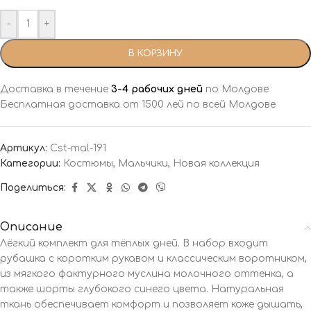
-
+
В КОРЗИНУ
Доставка в течение
3-4 рабочих дней
по Молдове
Бесплатная доставка от 1500 лей по всей Молдове
Артикул:
Cst-mal-191
Категории:
Костюмы
,
Мальчики
,
Новая коллекция
Поделиться:
Описание
Лёгкий комплект для тёплых дней. В набор входит
рубашка с коротким рукавом и классическим воротником,
из мягкого фактурного муслина молочного оттенка, а
также шорты глубокого синего цвета. Натуральная
ткань обеспечивает комфорт и позволяет коже дышать,