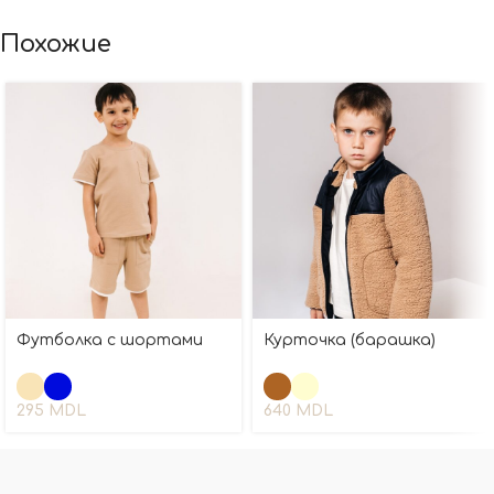
Похожие
Футболка с шортами
Курточка (барашка)
295
MDL
640
MDL