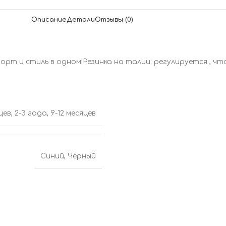
Описание
Детали
Отзывы (0)
мфорт и стиль в одном!Резинка на талии: регулируется , 
яцев
,
2-3 года
,
9-12 месяцев
Синий
,
Чёрный