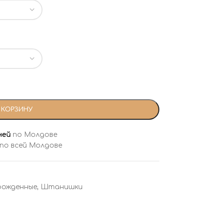
 КОРЗИНУ
ней
по Молдове
 по всей Молдове
рожденные
,
Штанишки