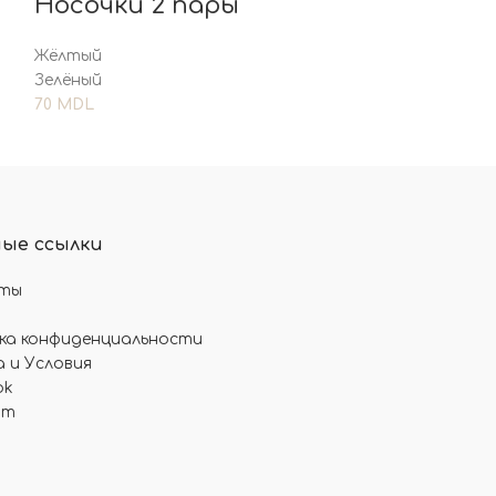
Носочки 2 пары
Жёлтый
Зелёный
70
MDL
ные ссылки
ты
ка конфиденциальности
 и Условия
ok
am