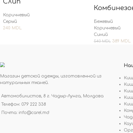
Слип
Комбинезо
Коричневый
Серый
Бежевый
240
MDL
Коричневый
Синий
389
MDL
540
MDL
На
Магазин детской одежды, изготовленной из
Киши
натуральных тканей.
Киш
Киши
Автомобилистов, 8 г. Чадыр-Лунга, Молдова
Киш
Киши
Телефон: 079 222 338
Ком
Почта: info@carel.md
Чад
Кау
Орге