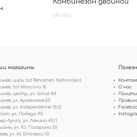
Комбинезон двойной
н
680
MDL
ши магазины
Полез
нев, цирк, bd Renasterii Nationale 6
Контак
инев, bd Moscova 16
О нас
нев, центр, ул. Ismail 84
Полити
инев, ул. Армянская,50
Правила
нев, ул. Independentei 15/2
Facebo
рат, ул. Победа 95
Instagr
ыр-Лунга, ул. Ленина 42/1
шаны, ул. Ю. Гагарина 20
ев, ул. M. Eminescu 10