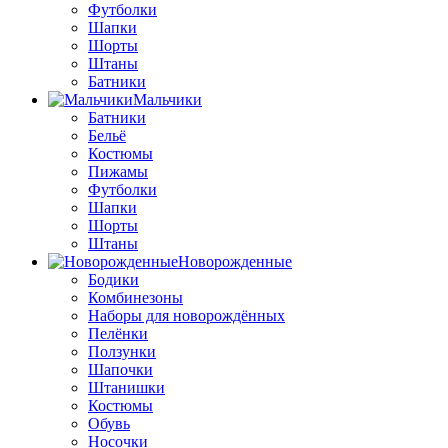
Футболки
Шапки
Шорты
Штаны
Батники
Мальчики
Батники
Бельё
Костюмы
Пижамы
Футболки
Шапки
Шорты
Штаны
Новорожденные
Бодики
Комбинезоны
Наборы для новорождённых
Пелёнки
Ползунки
Шапочки
Штанишки
Костюмы
Обувь
Носочки