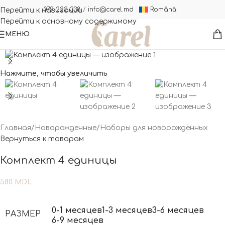
Română
079 222 338
/
info@carel.md
Перейти к навигации
Перейти к основному содержимому
МЕНЮ
Нажмите, чтобы увеличить
Главная
/
Новорожденные
/
Наборы для новорождённых
Вернуться к товарам
Комплект 4 единицы
580
MDL
0-1 месяцев
1-3 месяцев
3-6 месяцев
РАЗМЕР
6-9 месяцев