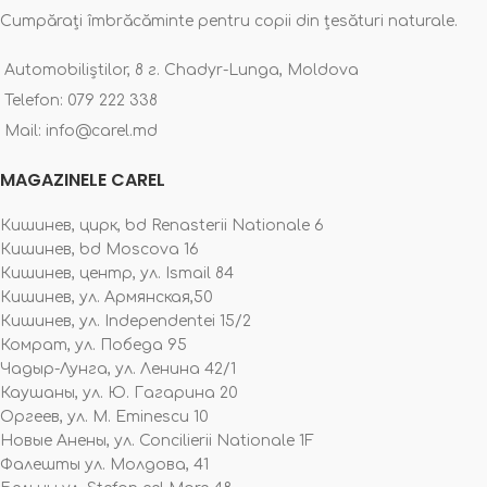
Cumpărați îmbrăcăminte pentru copii din țesături naturale.
Automobiliștilor, 8 г. Chadyr-Lunga, Moldova
Telefon: 079 222 338
Mail: info@carel.md
MAGAZINELE CAREL
Кишинев, цирк, bd Renasterii Nationale 6
Кишинев, bd Moscova 16
Кишинев, центр, ул. Ismail 84
Кишинев, ул. Армянская,50
Кишинев, ул. Independentei 15/2
Комрат, ул. Победа 95
Чадыр-Лунга, ул. Ленина 42/1
Каушаны, ул. Ю. Гагарина 20
Оргеев, ул. M. Eminescu 10
Новые Анены, ул. Concilierii Nationale 1F
Фалешты ул. Молдова, 41