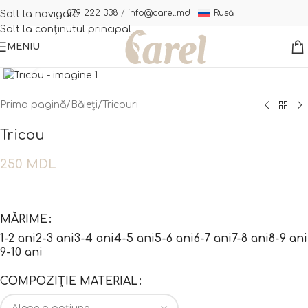
Rusă
079 222 338
/
info@carel.md
Salt la navigare
Salt la conținutul principal
MENIU
Fă clic pentru a mări
Prima pagină
/
Băieți
/
Tricouri
Tricou
250
MDL
MĂRIME
1-2 ani
2-3 ani
3-4 ani
4-5 ani
5-6 ani
6-7 ani
7-8 ani
8-9 ani
9-10 ani
COMPOZIȚIE MATERIAL