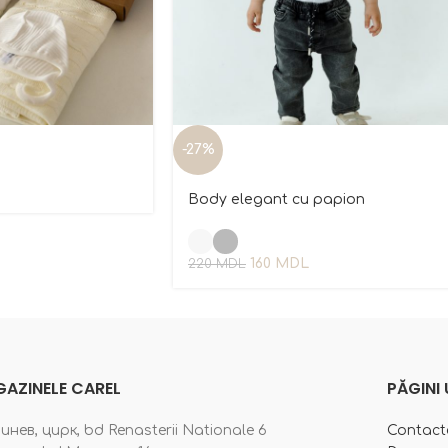
-27%
Body elegant cu papion
160
MDL
220
MDL
AZINELE CAREL
PĂGINI 
нев, цирк, bd Renasterii Nationale 6
Contact