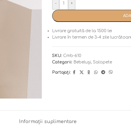
-
+
ADA
Livrare gratuită de la 1500 lei
Livrare în termen de 3-4 zile lucrătoar
SKU:
Cmb-610
Categorii:
Bebeluși
,
Salopete
Partajați:
Informații suplimentare