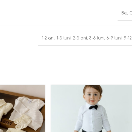
Bej
,
1-2 ani
,
1-3 luni
,
2-3 ani
,
3-6 luni
,
6-9 luni
,
9-12