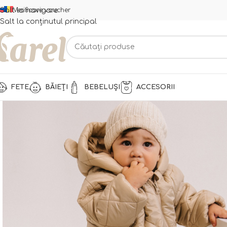
Salt la navigare
Verificare voucher
Salt la conținutul principal
FETE
BĂIEȚI
BEBELUȘI
ACCESORII