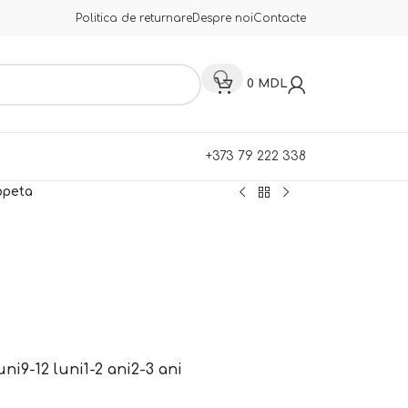
Politica de returnare
Despre noi
Contacte
0
MDL
+373 79 222 338
opeta
uni
9-12 luni
1-2 ani
2-3 ani