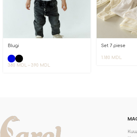
Blugi
Set 7 piese
1.180
MDL
380
MDL
–
390
MDL
MAG
Киши