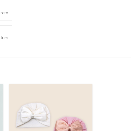
Crem
 luni