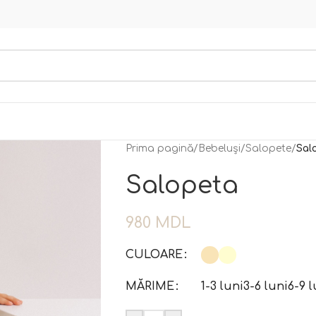
Prima pagină
/
Bebeluși
/
Salopete
/
Sal
Salopeta
980
MDL
CULOARE
MĂRIME
1-3 luni
3-6 luni
6-9 l