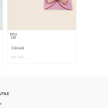
EPUI
ZAT
Căciulă
100
MDL
UTILE
e