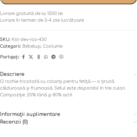
Livrare gratuită de la 1500 lei
Livrare în termen de 3-4 zile lucrătoare
SKU:
Kst-dev-roz-430
Categorii:
Bebeluși
,
Costume
Partajați:
Descriere
O rochie tricotată cu colanți pentru fetiță — o ținută
călduroasă și frumoasă. Setul este disponibil în trei culori.
Compoziție: 20% lână și 80% acril.
Informații suplimentare
Recenzii (0)