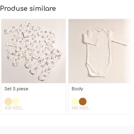
Produse similare
Set 5 piese
Body
415
MDL
145
MDL