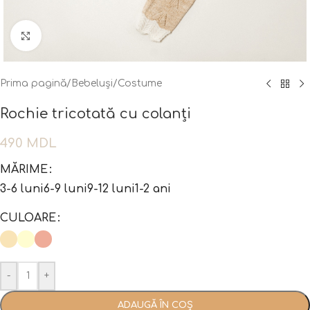
Fă clic pentru a mări
Prima pagină
/
Bebeluși
/
Costume
Rochie tricotată cu colanți
490
MDL
MĂRIME
3-6 luni
6-9 luni
9-12 luni
1-2 ani
CULOARE
-
+
ADAUGĂ ÎN COȘ