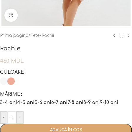
Fă clic pentru a mări
Prima pagină
/
Fete
/
Rochii
Rochie
460
MDL
CULOARE
MĂRIME
3-4 ani
4-5 ani
5-6 ani
6-7 ani
7-8 ani
8-9 ani
9-10 ani
-
+
ADAUGĂ ÎN COȘ