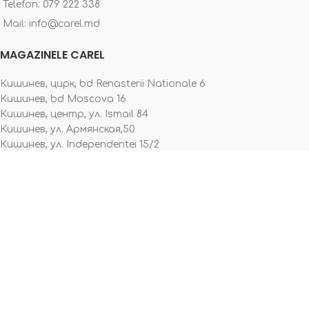
Telefon: 079 222 338
Mail: info@carel.md
MAGAZINELE CAREL
Кишинев, цирк, bd Renasterii Nationale 6
Кишинев, bd Moscova 16
Кишинев, центр, ул. Ismail 84
Кишинев, ул. Армянская,50
Кишинев, ул. Independentei 15/2
Комрат, ул. Победа 95
Чадыр-Лунга, ул. Ленина 42/1
Каушаны, ул. Ю. Гагарина 20
Оргеев, ул. M. Eminescu 10
Новые Анены, ул. Concilierii Nationale 1F
Фалешты ул. Молдова, 41
Бельцы ул. Stefan cel Mare 48
PĂGINI UTILE
Contacte