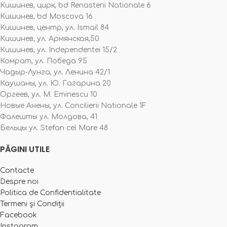
Кишинев, цирк, bd Renasterii Nationale 6
Кишинев, bd Moscova 16
Кишинев, центр, ул. Ismail 84
Кишинев, ул. Армянская,50
Кишинев, ул. Independentei 15/2
Комрат, ул. Победа 95
Чадыр-Лунга, ул. Ленина 42/1
Каушаны, ул. Ю. Гагарина 20
Оргеев, ул. M. Eminescu 10
Новые Анены, ул. Concilierii Nationale 1F
Фалешты ул. Молдова, 41
Бельцы ул. Stefan cel Mare 48
PĂGINI UTILE
Contacte
Despre noi
Politica de Confidentialitate
Termeni și Condiții
Facebook
Instagram