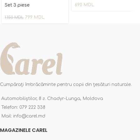
690
MDL
Set 3 piese
799
MDL
1.150
MDL
Cumpărați îmbrăcăminte pentru copii din țesături naturale.
Automobiliștilor, 8 г. Chadyr-Lunga, Moldova
Telefon: 079 222 338
Mail: info@carel.md
MAGAZINELE CAREL