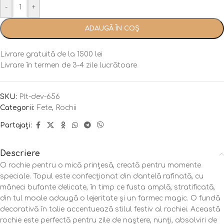
-
+
ADAUGĂ ÎN COȘ
Livrare gratuită de la 1500 lei
Livrare în termen de 3-4 zile lucrătoare
SKU:
Plt-dev-656
Categorii:
Fete
,
Rochii
Partajați:
Descriere
O rochie pentru o mică prințesă, creată pentru momente
speciale. Topul este confecționat din dantelă rafinată, cu
mâneci bufante delicate, în timp ce fusta amplă, stratificată,
din tul moale adaugă o lejeritate și un farmec magic. O fundă
decorativă în talie accentuează stilul festiv al rochiei. Această
rochie este perfectă pentru zile de naștere, nunți, absolviri de