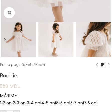
Fă clic pentru a mări
Prima pagină
/
Fete
/
Rochii
Rochie
580
MDL
MĂRIME
1-2 ani
2-3 ani
3-4 ani
4-5 ani
5-6 ani
6-7 ani
7-8 ani