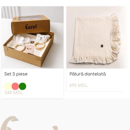
Set 3 piese
Pătură dantelată
695
MDL
540
MDL