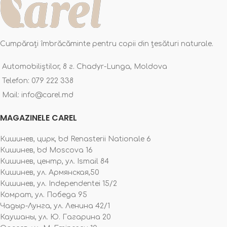
Cumpărați îmbrăcăminte pentru copii din țesături naturale.
Automobiliștilor, 8 г. Chadyr-Lunga, Moldova
Telefon: 079 222 338
Mail: info@carel.md
MAGAZINELE CAREL
Кишинев, цирк, bd Renasterii Nationale 6
Кишинев, bd Moscova 16
Кишинев, центр, ул. Ismail 84
Кишинев, ул. Армянская,50
Кишинев, ул. Independentei 15/2
Комрат, ул. Победа 95
Чадыр-Лунга, ул. Ленина 42/1
Каушаны, ул. Ю. Гагарина 20