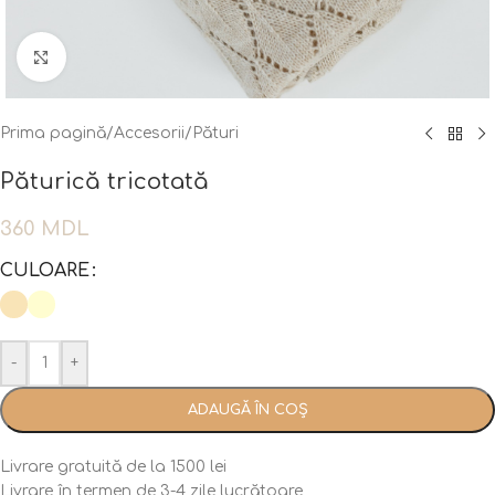
Fă clic pentru a mări
Prima pagină
/
Accesorii
/
Pături
Păturică tricotată
360
MDL
CULOARE
-
+
ADAUGĂ ÎN COȘ
Livrare gratuită de la 1500 lei
Livrare în termen de 3-4 zile lucrătoare