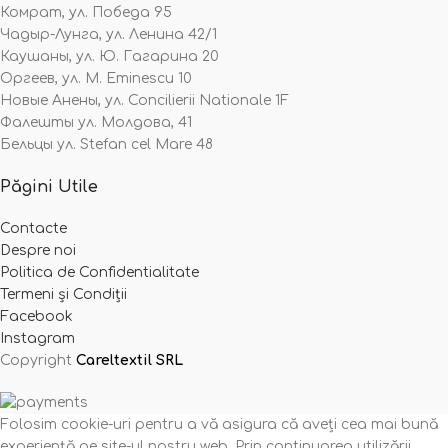
Комрат, ул. Победа 95
Чадыр-Лунга, ул. Ленина 42/1
Каушаны, ул. Ю. Гагарина 20
Оргеев, ул. M. Eminescu 10
Новые Анены, ул. Concilierii Nationale 1F
Фалешты ул. Молдова, 41
Бельцы ул. Stefan cel Mare 48
Păgini Utile
Contacte
Despre noi
Politica de Confidentialitate
Termeni și Condiții
Facebook
Instagram
Copyright
Careltextil SRL
Folosim cookie-uri pentru a vă asigura că aveți cea mai bună
experiență pe site-ul nostru web. Prin continuarea utilizării