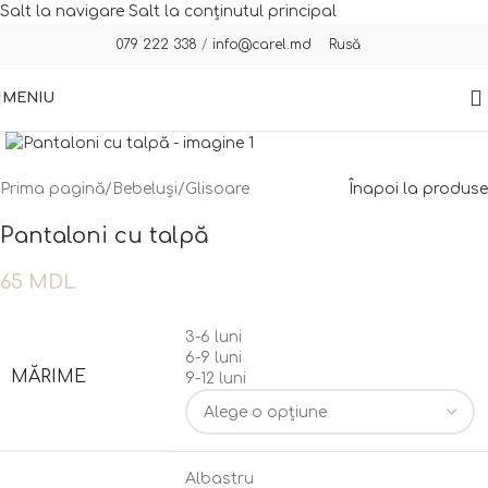
Salt la navigare
Salt la conținutul principal
Rusă
079 222 338
/
info@carel.md
MENIU
Fă clic pentru a mări
Prima pagină
/
Bebeluși
/
Glisoare
Înapoi la produse
Pantaloni cu talpă
65
MDL
3-6 luni
6-9 luni
MĂRIME
9-12 luni
Albastru