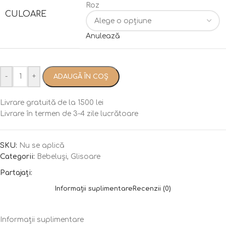
Roz
CULOARE
Anulează
-
+
ADAUGĂ ÎN COȘ
Livrare gratuită de la 1500 lei
Livrare în termen de 3-4 zile lucrătoare
SKU:
Nu se aplică
Categorii:
Bebeluși
,
Glisoare
Partajați:
Informații suplimentare
Recenzii (0)
Informații suplimentare