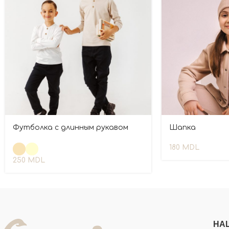
Футболка с длинным рукавом
Шапка
180
MDL
250
MDL
НА