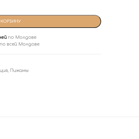
 КОРЗИНУ
ней
по Молдове
 по всей Молдове
ция
,
Пижамы