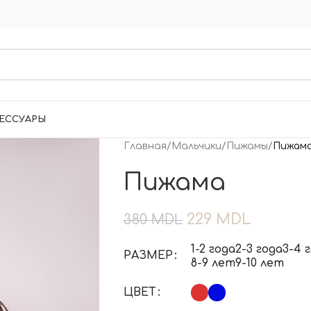
ЕССУАРЫ
Главная
/
Мальчики
/
Пижамы
/
Пижам
Пижама
229
MDL
380
MDL
1-2 года
2-3 года
3-4 
РАЗМЕР
8-9 лет
9-10 лет
ЦВЕТ