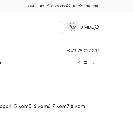
Политика Возврата
О нас
Контакты
0
MDL
+373 79 222 338
а
года
4-5 лет
5-6 лет
6-7 лет
7-8 лет