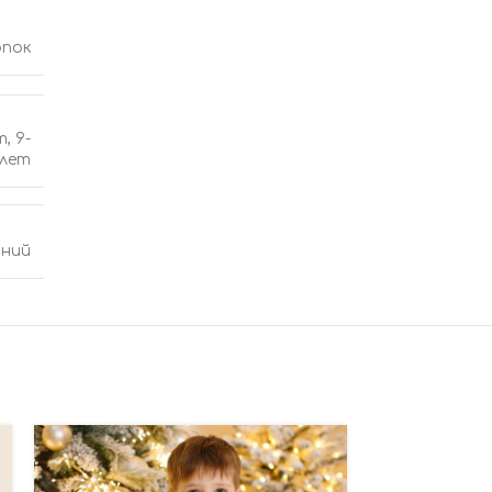
опок
т
,
9-
 лет
ний