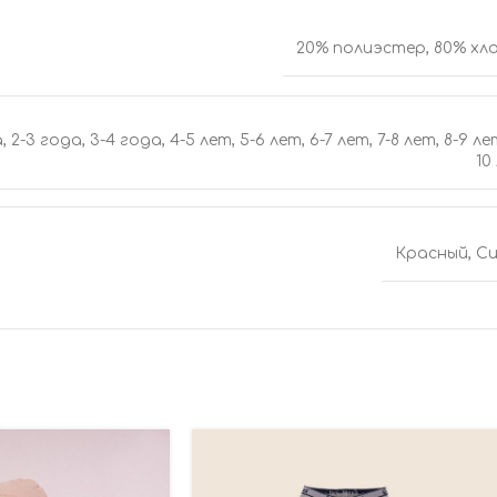
20% полиэстер
,
80% хл
а
,
2-3 года
,
3-4 года
,
4-5 лет
,
5-6 лет
,
6-7 лет
,
7-8 лет
,
8-9 ле
10
Красный
,
Си