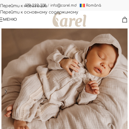
Română
079 222 338
/
info@carel.md
Перейти к навигации
Перейти к основному содержимому
МЕНЮ