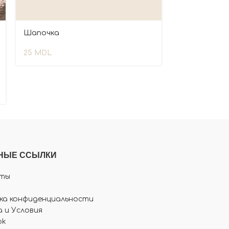
Шапочка
25
MDL
НЫЕ ССЫЛКИ
ты
ка конфиденциальности
 и Условия
ok