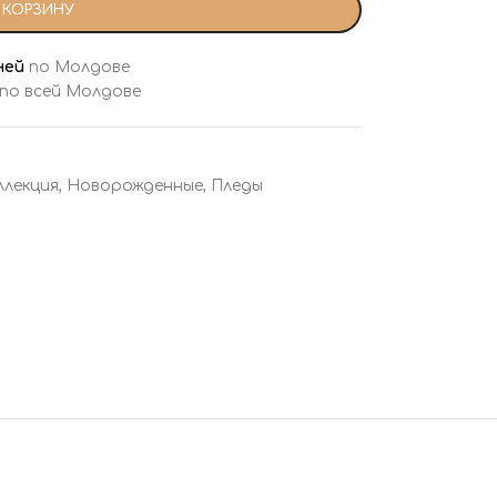
 КОРЗИНУ
ней
по Молдове
 по всей Молдове
ллекция
,
Новорожденные
,
Пледы