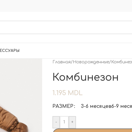
ЕССУАРЫ
Главная
/
Новорожденные
/
Комбине
Комбинезон
1.195
MDL
РАЗМЕР
3-6 месяцев
6-9 мес
-
+