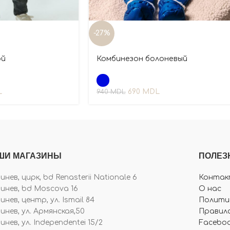
-27%
ой
Комбинезон болоневый
L
690
MDL
940
MDL
ШИ МАГАЗИНЫ
ПОЛЕЗ
нев, цирк, bd Renasterii Nationale 6
Контак
инев, bd Moscova 16
О нас
нев, центр, ул. Ismail 84
Полити
инев, ул. Армянская,50
Правила
нев, ул. Independentei 15/2
Facebo