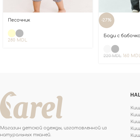
Песочник
-27%
Боди с бабочк
280
MDL
160
MD
220
MDL
НА
Киши
Киш
Киши
Магазин детской одежды, изготовленной из
Киш
натуральных тканей.
Киши