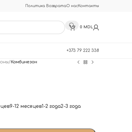
Политика Возврата
О нас
Контакты
0
MDL
+373 79 222 338
зоны
/
Комбинезон
яцев
9-12 месяцев
1-2 года
2-3 года